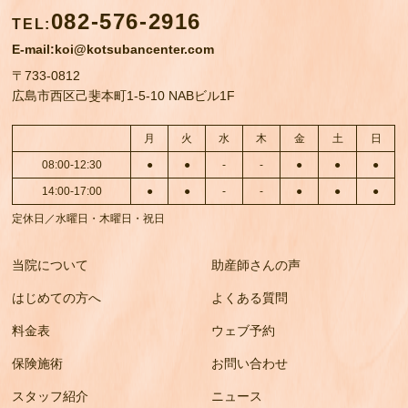
082-576-2916
TEL
:
E-mail:koi@kotsubancenter.com
〒733-0812
広島市西区己斐本町1-5-10 NABビル1F
月
火
水
木
金
土
日
08:00-12:30
●
●
-
-
●
●
●
14:00-17:00
●
●
-
-
●
●
●
定休日／水曜日・木曜日・祝日
当院について
助産師さんの声
はじめての方へ
よくある質問
料金表
ウェブ予約
保険施術
お問い合わせ
スタッフ紹介
ニュース