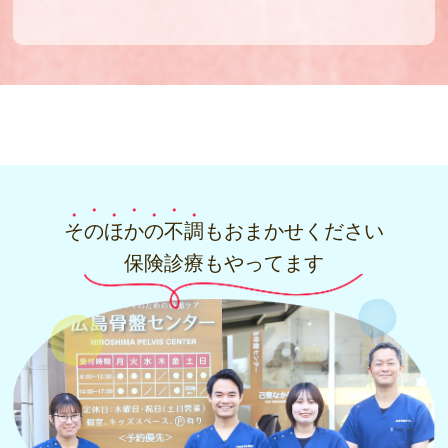
そ
の
ほ
か
の
不
調
もおまかせください
保険診療もやってます