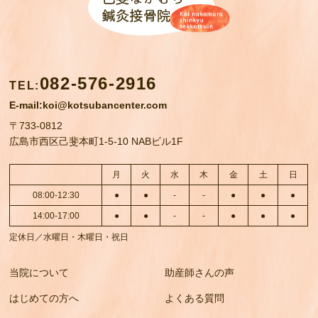
082-576-2916
TEL
:
E-mail:koi@kotsubancenter.com
〒733-0812
広島市西区己斐本町1-5-10 NABビル1F
月
火
水
木
金
土
日
08:00-12:30
●
●
-
-
●
●
●
14:00-17:00
●
●
-
-
●
●
●
定休日／水曜日・木曜日・祝日
当院について
助産師さんの声
はじめての方へ
よくある質問