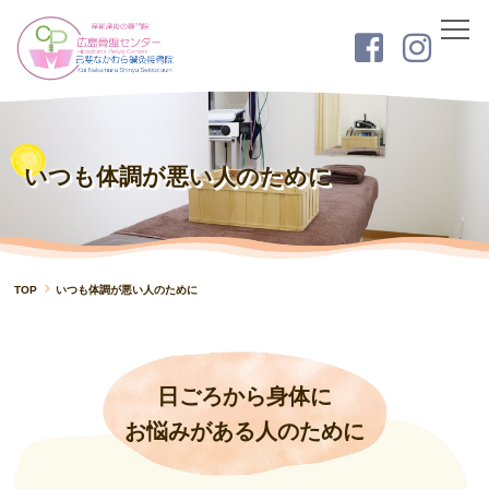
トップ
当院について
いつも体調が悪い人のために
店舗情報
はじめての方へ
スタッフ紹介
料金表
TOP
いつも体調が悪い人のために
施術関連
産後の体調不良を骨盤ケアで整える
日ごろから身体に
産後のスタイルアップ
お悩みがある人のために
妊娠中の身体の痛み