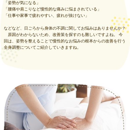
妊活のために当院でできること
「姿勢が気になる」
「腰痛や肩こりなど慢性的な痛みに悩まされている」
当院のやさしい鍼灸施術とは
「仕事や家事で疲れやすい、疲れが抜けない」
もっとキレイになるための美容系メニュー
などなど、日ごろから身体の不調に関してお悩みはありませんか？
いつも体調が悪い人のために
原因がわからないため、改善策を探すのも難しいですよね。 今
歯を手軽に白くしたい方へ
回は、姿勢を整えることで慢性的なお悩みの根本からの改善を行う
全身調整についてご紹介していきますね。
保険施術について
助産師さんの声
よくある質問
お問い合わせ
ニュース
ブログ