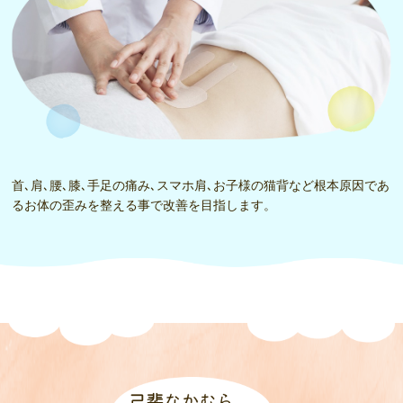
首､肩､腰､膝､手足の痛み､スマホ肩､お子様の猫背など根本原因であ
るお体の歪みを整える事で改善を目指します。